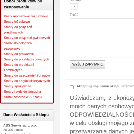
Dobór produktów po
zastosowaniu
Treść
Pasty montażowe rozruchowe
Smary łożyskowe
Smary do połączeń
plastikowych
Smary do połączeń gwintowych
Środki do połączeń
pasowanych
Smary do prowadnic
Smary do przekładni otwartych
Smary do przekładni
zamkniętych
Smary do uszczelnień i oringów
Smary do części elektrycznych
Akceptuję regulamin sklepu intern
Smary spożywcze
Smary i oleje do łańcucha
Oświadczam, iż ukończy
Środki smarne w SPRAYU
moich danych osobow
ODPOWIEDZIALNOŚCIĄ; u
Dane Właściciela Sklepu
w celu obsługi mojego 
ABS Serwis sp. z o.o.
przetwarzania danych j
20-307 Lublin;