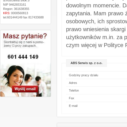
ul.Kościelna 5/lok.5
dowolnym momencie. Da
NIP 9462653161
Regon: 361638355
zapytania. Mam prawo ż
KRS:
0000560813
tel.601444149 fax 817433688
osobowych, ich sprostow
prawo wniesienia skargi
użytkowników m.in. za p
czym więcej w Polityce 
ABS Serwis sp. z o.o.
Godziny pracy działu
Adres
Telefon
Fax
E-mail