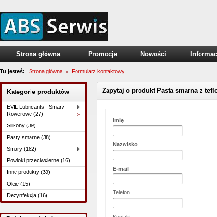
Strona główna
Promocje
Nowości
Informac
Tu jesteś:
Strona główna
Formularz kontaktowy
Zapytaj o produkt Pasta smarna z tef
Kategorie produktów
EVIL Lubricants - Smary
Rowerowe (27)
Imię
Silikony (39)
Pasty smarne (38)
Nazwisko
Smary (182)
Powłoki przeciwcierne (16)
E-mail
Inne produkty (39)
Oleje (15)
Telefon
Dezynfekcja (16)
Kontakt