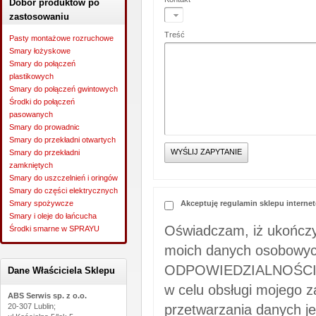
Dobór produktów po
zastosowaniu
Treść
Pasty montażowe rozruchowe
Smary łożyskowe
Smary do połączeń
plastikowych
Smary do połączeń gwintowych
Środki do połączeń
pasowanych
Smary do prowadnic
Smary do przekładni otwartych
Smary do przekładni
zamkniętych
Smary do uszczelnień i oringów
Smary do części elektrycznych
Akceptuję regulamin sklepu intern
Smary spożywcze
Smary i oleje do łańcucha
Oświadczam, iż ukończy
Środki smarne w SPRAYU
moich danych osobow
ODPOWIEDZIALNOŚCIĄ; u
Dane Właściciela Sklepu
w celu obsługi mojego 
ABS Serwis sp. z o.o.
przetwarzania danych j
20-307 Lublin;