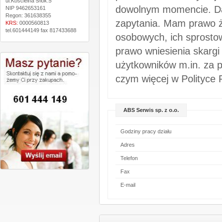
ul.Kościelna 5/lok.5
dowolnym momencie. Da
NIP 9462653161
Regon: 361638355
zapytania. Mam prawo ż
KRS:
0000560813
tel.601444149 fax 817433688
osobowych, ich sprostow
prawo wniesienia skargi
użytkowników m.in. za p
czym więcej w Polityce 
ABS Serwis sp. z o.o.
Godziny pracy działu
Adres
Telefon
Fax
E-mail