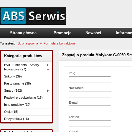
Strona główna
Promocje
Nowości
Informac
Tu jesteś:
Strona główna
Formularz kontaktowy
Zapytaj o produkt Molykote G-0050 S
Kategorie produktów
EVIL Lubricants - Smary
Rowerowe (27)
Imię
Silikony (39)
Pasty smarne (38)
Nazwisko
Smary (182)
Powłoki przeciwcierne (16)
E-mail
Inne produkty (39)
Oleje (15)
Telefon
Dezynfekcja (16)
Kontakt